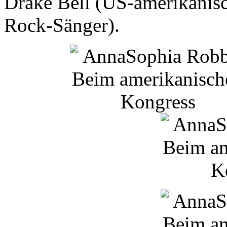
Drake
Bell
(US-amerikanisc
Rock-Sänger).