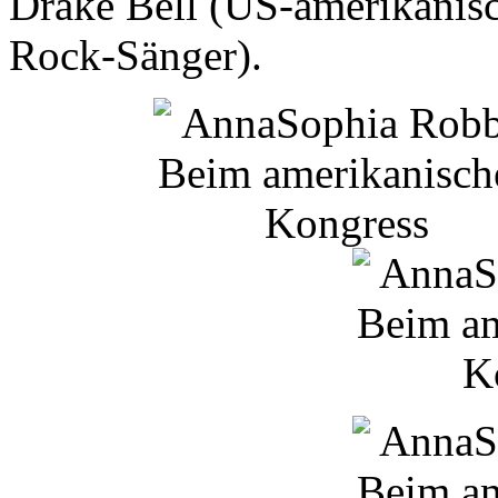
Drake
Bell
(US-amerikanisc
Rock-Sänger).