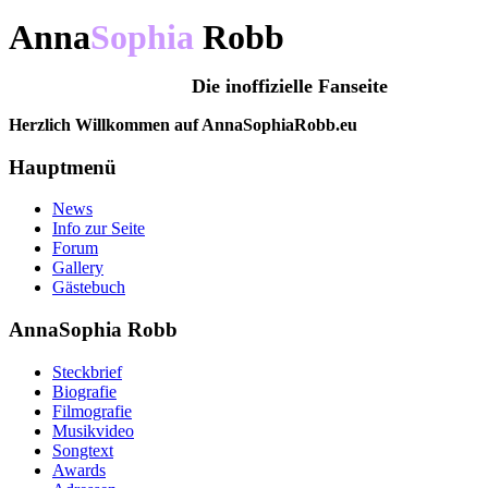
Anna
Sophia
Robb
Die inoffizielle Fanseite
Herzlich Willkommen auf AnnaSophiaRobb.eu
Hauptmenü
News
Info zur Seite
Forum
Gallery
Gästebuch
AnnaSophia Robb
Steckbrief
Biografie
Filmografie
Musikvideo
Songtext
Awards