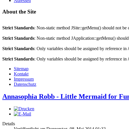
Adressen
About the Site
Strict Standards
: Non-static method JSite::getMenu() should not be c
Strict Standards
: Non-static method JApplication::getMenu() should n
Strict Standards
: Only variables should be assigned by reference in
Strict Standards
: Only variables should be assigned by reference in
Sitemap
Kontakt
Impressum
Datenschutz
Annasophia Robb - Little Mermaid for Fu
Details
Veröffentlicht am Donnerstag, 08. Mai 2014 01:32