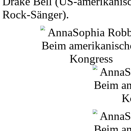
Drake
Bell
(US-amerikanisc
Rock-Sänger).