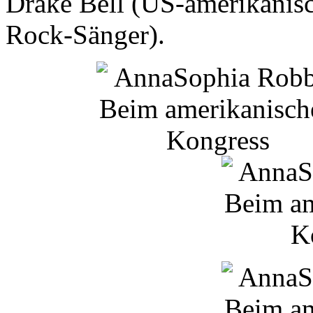
Drake
Bell
(US-amerikanisc
Rock-Sänger).