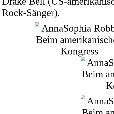
Drake
Bell
(US-amerikanisc
Rock-Sänger).