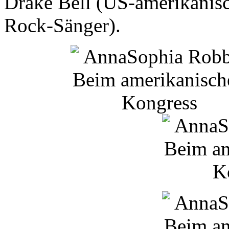
Drake
Bell
(US-amerikanisc
Rock-Sänger).